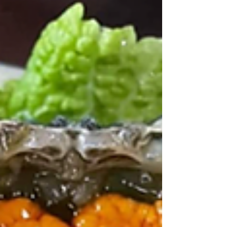
อาหารทะเลที่ต้องมา! หัวหิน
เวลคัมจ้าเพื่อน ๆ เข้าสู่หัวหินดินแดนสวรรค์ของชาวซี
ฟู้ดที่แท้ทรู มีของทะเลสด ๆ อร่อยมาก ทั้งกั้ง ปู ปลา
หมึก หลากหลายชนิด...