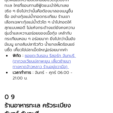
ทะเล ใครที่ชอบทานซีฟู้ดแนะนำให้มาเลย
จริง ๆ ยิ่งไปกว่านั้นคือต้องมาลองเมนูขึ้น
ชื่อ อย่างกุ้งแม่น้ำทอดกระเทียม ร้านเขา
เลือกเฉพาะกุ้งแม่น้ำตัวโต ๆ นำไปทอดให้
สุกแบบพอดี ไม่แห้งกระด้างแต่ยังคงความ
ชุ่มฉ่ำและหวานอร่อยของเนื้อกุ้ง เคล้ากับ
กระเทียมหอม ๆ อร่อยมาก ยิ่งไปกว่านั้นยัง
มีเมนู แกงส้มปลาริวกิว น้ำแกงเผ็ดร้อนแซ่
บซี้ด เคี้ยวไข่ปลาเม็ดใหญ่อร่อยมากค่า
พิกัด :
ซอยตะวันรอน รีสอร์ท จันทบุรี 
(จากวงเวียนปลาพะยูน เลี้ยวซ้ายมา
ทางหาดจ้าวหลาว ร้านอยู่ขวามือ) 
เวลาทำการ :
 จันทร์ - ศุกร์ 06.00 - 
21.00 น.
0 9 
ร้านอาหารทะเล ครัวระเบียง