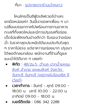
ที่มา : 
รูปภาพจากร้านเจ้าหลาว
	ไหนใครเป็นซีฟู้ดเลิฟเวอร์บ้างคะ 
ยกมือหน่อยค่ะ! วันนี้เราขอพาเพื่อน ๆ มา
เปลี่ยนบรรยากาศไปพร้อมการทานอาหาร
ทะเลที่ทั้งสดใหม่และมีการปรุงรสที่อร่อย
เด็ดไม่แพ้ใครกันบ้างดีกว่า รับรองว่าอร่อย
ฉ่ำ ในราคาสุดประหยัดได้แบบประทับใจสุด  
ๆ ราคาไม่แรง แต่อาหาารอร่อยมาก ปรุงมา
ได้พอดีกลมกล่อม พนักงานที่ร้านก็ดูแล
แนะนำได้ดีมาก ๆ เลยค่า
พิกัด :
48/2ม.5, ตำบล ปากน้ำแหลม
สิงห์ อำเภอ แหลมสิงห์ จังหวัด 
จันทบุรี จันทบุรี (อยู่ภายในโอเอซีส ซี
เวิลด์)
เวลาทำการ : 
จันทร์ - ศุกร์ 09.00 - 
18.00 น.  เสาร์ 10.00 - 22.00 น.  
อาทิตย์ 09.00 - 18.00 น.
เบอร์ติดต่อ : 
086 342 2288