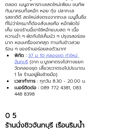
ตลอด เมนูอาหารทะเลสดใหม่เพียบ ขนทัพ
กันมาครบทั้งหมึก หอย กุ้ง ปลาทะเล 
รสชาติดี สดใหม่ส่งตรงจากทะเล เมนูขึ้นชื่อ
ที่ไม่ว่าใครมาก็ต้องสั่งเลยคือ หมึกผัดไข่
เค็ม ของร้านนี้เขาใช้หมึกแบบสด ๆ เนื้อ
หวานฉ่ำ ๆ ผัดกับไข่เค็มนัว ๆ ปรุงรสอร่อย
มาก หอมเครื่องเทศสุด ทานกับข้าวสวย
ร้อน ๆ ของร้านอร่อยลงตัวมาก!
พิกัด : 
37 ม 10 คลองขุด ท่าใหม่ 
จันทบุรี
 (จาก ม.บูรพาตรงไปทางแยก
วัดคลองขุด เลี้ยวขวาตรงไปประมาณ 
1 โล ร้านอยู่ฝั่งซ้ายมือ)
เวลาทำการ :
 ทุกวัน 8.30 - 20.00 น.
เบอร์ติดต่อ : 
089 772 4381, 083 
448 8398 
0 5 
ร้านนั่งชิวจันทบุรี เรือนริมน้ำ