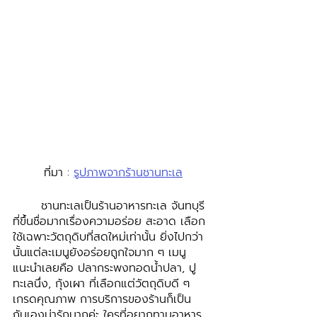
ที่มา : 
รูปภาพจากร้านชานทะเล
	ชานทะเลเป็นร้านอาหารทะเล จันทบุรี 
ที่ขึ้นชื่อมากเรื่องความอร่อย สะอาด เลือก
ใช้เฉพาะวัตถุดิบที่สดใหม่เท่านั้น ยิ่งไปกว่า
นั้นแต่ละเมนูยังอร่อยถูกใจมาก ๆ เมนู
แนะนำเลยคือ ปลากระพงทอดน้ำปลา, ปู
ทะเลนึ่ง, กุ้งเผา ที่เลือกแต่วัตถุดิบดี ๆ 
เกรดคุณภาพ การบริการของร้านก็เป็น
กันเองน่ารักมากค่ะ ใครที่อยากทานอาหาร