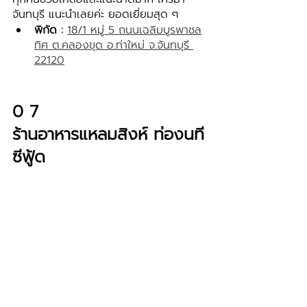
จันทบุรี แนะนำเลยค่ะ ยอดเยี่ยมสุด ๆ 
พิกัด : 
18/1 หมู่ 5 ถนนเฉลิมบูรพาชล
ทิศ ต.คลองขุด อ.ท่าใหม่ จ.จันทบุรี 
22120
0 7 
ร้านอาหารแหลมสิงห์ ท่องนที
ซีฟู้ด