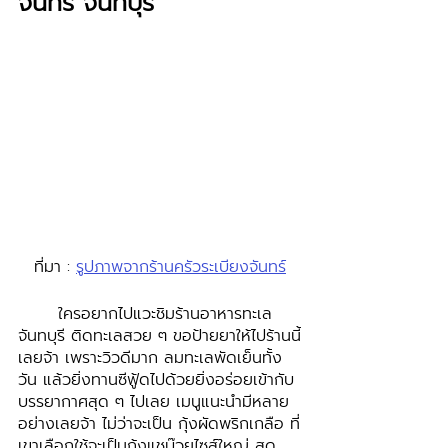
จันทร์ จันทบุรี
ที่มา : 
รูปภาพจากร้านครัวระเบียงจันทร์
	ใครอยากไปแวะชิมร้านอาหารทะเล 
จันทบุรี ติดทะเลสวย ๆ ขอป้ายยาให้ไปร้านนี้
เลยจ้า เพราะวิวดีมาก ลมทะเลพัดเย็นทั้ง
วัน แล้วยิ่งทานซีฟู้ดไปด้วยยิ่งอร่อยเข้ากับ
บรรยากาศสุด ๆ ไปเลย เมนูแนะนำมีหลาย
อย่างเลยจ้า ไม่ว่าจะเป็น กุ้งผัดพริกเกลือ ที่
เขาเลือกใช้จะเป็นกุ้งแชบ๊วยไซส์ใหญ่ สด