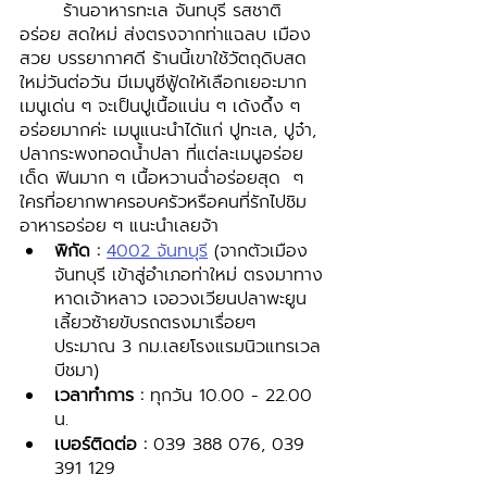
	ร้านอาหารทะเล จันทบุรี รสชาติ
อร่อย สดใหม่ ส่งตรงจากท่าแฉลบ เมือง
สวย บรรยากาศดี ร้านนี้เขาใช้วัตถุดิบสด
ใหม่วันต่อวัน มีเมนูซีฟู้ดให้เลือกเยอะมาก 
เมนูเด่น ๆ จะเป็นปูเนื้อแน่น ๆ เด้งดึ้ง ๆ 
อร่อยมากค่ะ เมนูแนะนำได้แก่ ปูทะเล, ปูจ๋า, 
ปลากระพงทอดน้ำปลา ที่แต่ละเมนูอร่อย
เด็ด ฟินมาก ๆ เนื้อหวานฉ่ำอร่อยสุด  ๆ 
ใครที่อยากพาครอบครัวหรือคนที่รักไปชิม
อาหารอร่อย ๆ แนะนำเลยจ้า
พิกัด : 
4002 จันทบุรี
 (จากตัวเมือง
จันทบุรี เข้าสู่อำเภอท่าใหม่ ตรงมาทาง
หาดเจ้าหลาว เจอวงเวียนปลาพะยูน
เลี้ยวซ้ายขับรถตรงมาเรื่อยๆ 
ประมาณ 3 กม.เลยโรงแรมนิวแทรเวล
บีชมา) 
เวลาทำการ :
 ทุกวัน 10.00 - 22.00 
น.
เบอร์ติดต่อ : 
039 388 076, 039 
391 129 