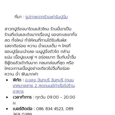
ที่มา : 
รูปภาพจากร้านฟาร์มปูนิ่ม
สาวกปูต้องมาโดนแล้วไหม ร้านนี้เขาเป็น
ร้านที่เด่นและดังมากเรื่องปู ของทะเลเขาทั้ง
สด ทั้งใหม่ ทำให้คนที่ทานได้รับสัมผัส
รสชาติอร่อย หวาน ฉ่ำแบบเต็ม ๆ ใครที่
ชอบปูนี่แนะนำเลย เมนูปูนึ่งตัวโต กล้าม
แน่น เนื้อปูแบบฟู ๆ อร่อยมาก จิ้มกับน้ำจิ้ม
ซีฟู้ดแล้วเข้ากันมาก กลมกล่อมที่สุด หรือ
ใครจะทานเนื้อปูอย่างเดียวไม่จิ้มก็อร่อย 
หวาน ฉ่ำ ฟินมากค่า
พิกัด :
อ.ขลุง จันทบุรี จันทบุรี (ถนน
เทศบาลสาย 2 สุดถนนมีท่าเรือไปร้าน
อาหาร
เวลาทำการ :
 ทุกวัน 09.00 - 20.00 
น.
เบอร์ติดต่อ :
 086 834 4523, 089 
369 0389