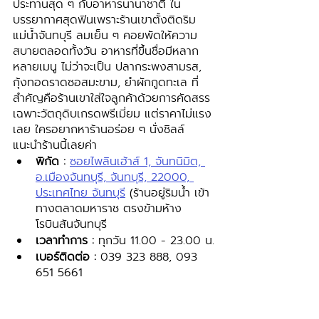
ประทานสุด ๆ กับอาหารนานาชาติ ใน
บรรยากาศสุดฟินเพราะร้านเขาตั้งติดริม
แม่น้ำจันทบุรี ลมเย็น ๆ คอยพัดให้ความ
สบายตลอดทั้งวัน อาหารที่ขึ้นชื่อมีหลาก
หลายเมนู ไม่ว่าจะเป็น ปลากระพงสามรส, 
กุ้งทอดราดซอสมะขาม, ยำผักกูดทะเล ที่
สำคัญคือร้านเขาใส่ใจลูกค้าด้วยการคัดสรร
เฉพาะวัตถุดิบเกรดพรีเมี่ยม แต่ราคาไม่แรง
เลย ใครอยากหาร้านอร่อย ๆ นั่งชิลล์ 
แนะนำร้านนี้เลยค่า
พิกัด :
ซอยไพลินเฮ้าส์ 1, จันทนิมิต, 
อ.เมืองจันทบุรี, จันทบุรี, 22000, 
ประเทศไทย จันทบุรี
 (ร้านอยู่ริมน้ำ เข้า
ทางตลาดมหาราช ตรงข้ามห้าง
โรบินสันจันทบุรี
เวลาทำการ :
 ทุกวัน 11.00 - 23.00 น.
เบอร์ติดต่อ : 
039 323 888, 093 
651 5661