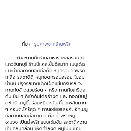
ที่มา : 
รูปภาพจากร้านพริก
	ถ้าจะถามถึงร้านอาหารทะเลอร่อย ๆ 
แถวจันทบุรี ร้านนี้แหละขึ้นชื่อมาก เมนูเด็ด
แนะนำที่อยากบอกต่อคือ หมูกรอบคั่วพริก
เกลือ รสชาติดี หมูทอดกรอบอร่อย ไม่อม
น้ำมัน ปรุงรสชาติเด็ดเผ็ดแซ่บครบรส จะ
ทานกับข้าวสวยร้อน ๆ หรือ ทานกับเครื่อง
ดื่มเย็น ๆ ก็เข้ากันได้อย่างดี และ ทอดมันปู
ตะไคร้ เมนูนี้อร่อยหนึบหนับเคี้ยวเพลินมาก 
ๆ หอมตะไคร้สุด ๆ ทานอร่อยเลยค่ะ อีกเมนู
ที่อยากบอกต่อมาก ๆ คือ น้ำพริกหมู
ชะมวง เป็นน้ำพริกแบบเข้มข้น รสชาติหวาน
เค็มกลมกล่อม เผ็ดกำลังดี หมูไม่มันเกิน 