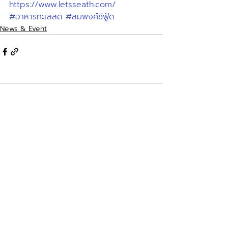
https://www.letsseath.com/
#อาหารทะเลสด
#สมพงศ์ซีฟู้ด
News & Event
ความคิดเห็น
เขียนความคิดเห็น…
contact
Profish Stunner (Thailand)
Na Nakorn 21 Co., Limited