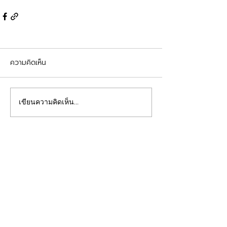
ความคิดเห็น
เขียนความคิดเห็น…
contact
Profish Stunner (Thailand)
Na Nakorn 21 Co., Limited
8 soi Nakkila Laemthong
2 Thap Chang Subdistrict
Saphan Sung District
Bangkok Thailand 10250