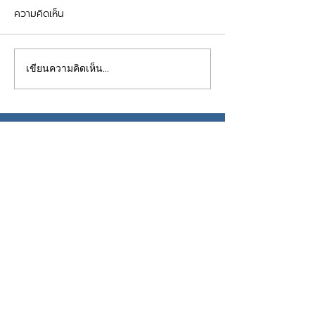
ความคิดเห็น
เขียนความคิดเห็น…
contact
Profish Stunner (Thailand)
Na Nakorn 21 Co., Limited
8 soi Nakkila Laemthong
2 Thap Chang Subdistrict
Saphan Sung District
Bangkok Thailand 10250
navigator
หน้าหลัก