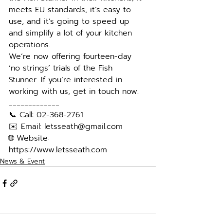
meets EU standards, it’s easy to 
use, and it’s going to speed up 
and simplify a lot of your kitchen 
operations.
We’re now offering fourteen-day 
‘no strings’ trials of the Fish 
Stunner. If you’re interested in 
working with us, get in touch now.
_____________
📞 Call: 02-368-2761
✉️ Email: letsseath@gmail.com
🌐 Website: 
https://www.letsseath.com
News & Event