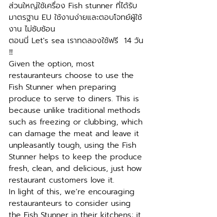
ส่วนใหญ่ใช้เครื่อง Fish stunner ที่ได้รับ
มาตรฐาน EU ใช้งานง่ายและตอบโจทย์ผู้ใช้
งาน ไม่ซับซ้อน 
ตอนนี่ Let's sea เราทดลองใช้ฟรี  14 วัน 
‼️ 
Given the option, most 
restauranteurs choose to use the 
Fish Stunner when preparing 
produce to serve to diners. This is 
because unlike traditional methods 
such as freezing or clubbing, which 
can damage the meat and leave it 
unpleasantly tough, using the Fish 
Stunner helps to keep the produce 
fresh, clean, and delicious, just how 
restaurant customers love it.
In light of this, we’re encouraging 
restauranteurs to consider using 
the Fish Stunner in their kitchens; it 