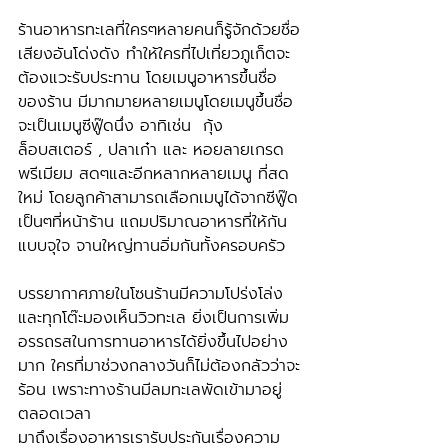
ร้านอาหารทะเลที่ใครๆหลายคนก็รู้จักด้วยชื่อ
เสียงอันโด่งดัง ทำให้ใครที่ไปเที่ยวภูเก็ตจะ
ต้องแวะรับประทาน โดยเมนูอาหารขึ้นชื่อ
ของร้าน มีมากมายหลายเมนูโดยเมนูขึ้นชื่อ
จะเป็นเมนูซีฟู๊ดนึ่ง อาทิเช่น  กุ้ง
ล็อบสเตอร์ , ปลาเก๋า และ หอยลายเกรด
พรีเมียม สดๆและอีกหลากหลายเมนู ที่สด
ใหม่ โดยลูกค้าสามารถเลือกเมนูได้จากซีฟู๊ด
เป็นๆที่หน้าร้าน แถมปริมาณอาหารที่ให้กัน
แบบจุใจ จานใหญ่ทานอิ่มกันทั้งครอบครัว
บรรยากาศภายในโซนร้านมีความโปร่งโล่ง 
และทุกโต๊ะมองเห็นวิวทะเล ยิ่งเป็นการเพิ่ม
อรรถรสในการทานอาหารได้ยิ่งขึ้นไปอย่าง
มาก ใครที่มาช่วงกลางวันก็ไม่ต้องกลัวว่าจะ
ร้อน เพราะทางร้านมีลมทะเลพัดเข้ามาอยู่
ตลอดเวลา 
มาถึงเรื่องอาหารเรารับประกันเรื่องความ