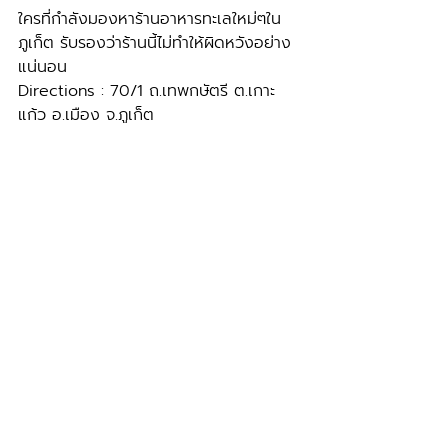
ใครที่กำลังมองหาร้านอาหารทะเลใหม่ๆใน
ภูเก็ต รับรองว่าร้านนี้ไม่ทำให้ผิดหวังอย่าง
แน่นอน 
Directions : 70/1 ถ.เทพกษัตรี ต.เกาะ
แก้ว อ.เมือง จ.ภูเก็ต
Contact : 076606657
ติดตามข้อมูลข่าวสารดีๆและโปรโมชั่นร้าน 
seafood ชื่อดังจากเราได้ที่ 
www.letsseath.com
 หรือ ติดตามเรา
ได้ที่ Facebook : Let's sea official 
Follow us on facebook
News & Event