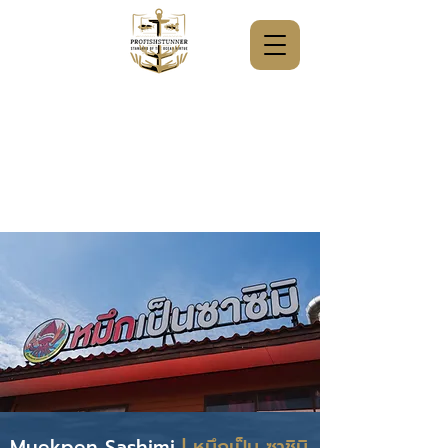
Muekpen Sashimi
| หมึกเป็น ซาชิมิ