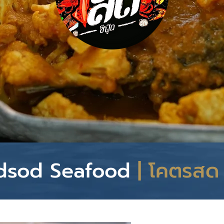
dsod Seafood
| โคตรสด ซ