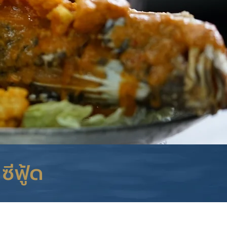
ีฟู้ด